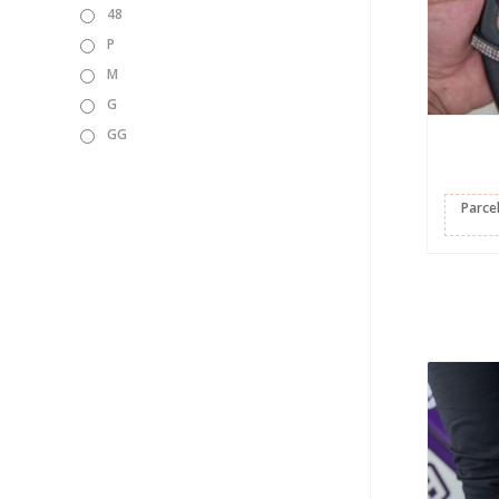
48
P
M
G
GG
Parce