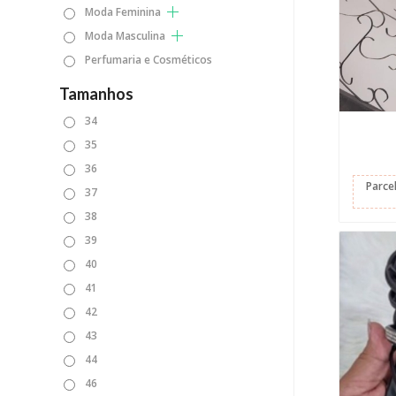
Moda Feminina
Moda Masculina
Perfumaria e Cosméticos
Tamanhos
34
35
36
Parce
37
38
39
40
41
42
43
44
46