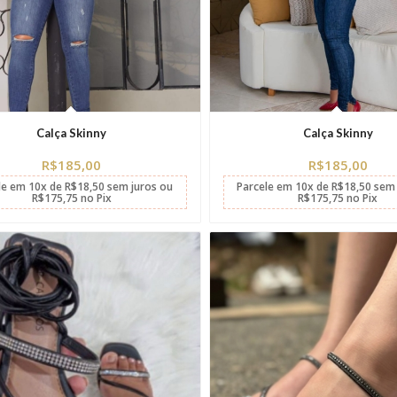
Calça Skinny
Calça Skinny
R$
185,00
R$
185,00
le em
10x
de
R$
18,50
sem juros
ou
Parcele em
10x
de
R$
18,50
sem 
R$
175,75
no Pix
R$
175,75
no Pix