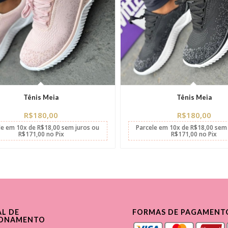
Tênis Meia
Tênis Meia
R$
180,00
R$
180,00
le em
10x
de
R$
18,00
sem juros
ou
Parcele em
10x
de
R$
18,00
sem 
R$
171,00
no Pix
R$
171,00
no Pix
L DE
FORMAS DE PAGAMENT
IONAMENTO