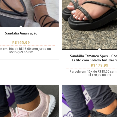
Sandália Amarração
R$
165,99
le em
10x
de
R$
16,60
sem juros
ou
R$
157,69
no Pix
Sandália Tamanco Spes – Con
Estilo com Solado Antiderr
R$
179,99
Parcele em
10x
de
R$
18,00
sem 
R$
170,99
no Pix