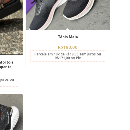
Tênis Meia
R$
180,00
Parcele em
10x
de
R$
18,00
sem juros
ou
R$
171,00
no Pix
forto e
apante
juros
ou