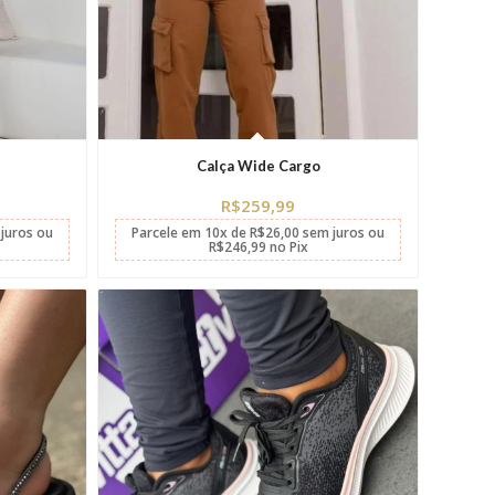
Calça Wide Cargo
R$
259,99
juros
ou
Parcele em
10x
de
R$
26,00
sem juros
ou
R$
246,99
no Pix